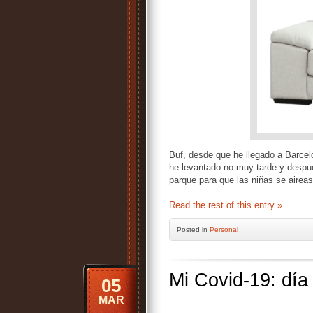
Buf, desde que he llegado a Barce
he levantado no muy tarde y despué
parque para que las niñas se airea
Read the rest of this entry »
Posted
in
Personal
Mi Covid-19: día
05
MAR