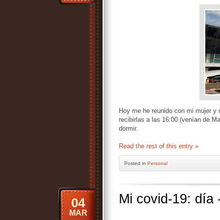
Hoy me he reunido con mi mujer y m
recibirlas a las 16:00 (venían de 
dormir.
Read the rest of this entry »
Posted
in
Personal
Mi covid-19: día 
04
MAR