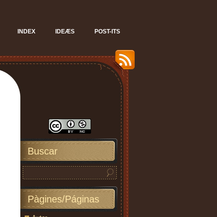
INDEX
IDEÆS
POST-ITS
Buscar
Pàgines/Páginas