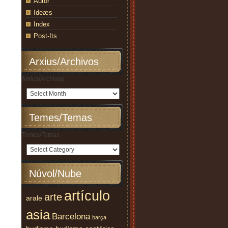
Autor
Ideæs
Index
Post-Its
Arxius/Archivos
Arxius/Archivos
Temes/Temas
Temes/Temas
Núvol/Nube
artículo
arte
arale
asia
Barcelona
barça