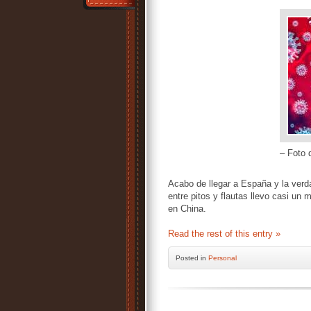
– Foto 
Acabo de llegar a España y la ver
entre pitos y flautas llevo casi u
en China.
Read the rest of this entry »
Posted
in
Personal