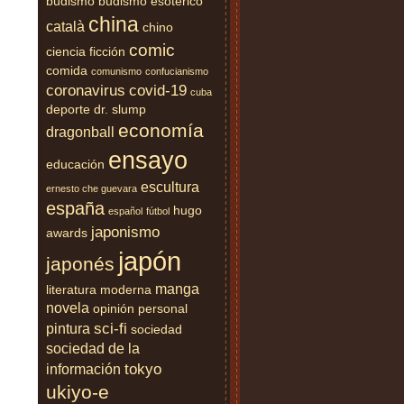
budismo
budismo esotérico
china
català
chino
comic
ciencia ficción
comida
comunismo
confucianismo
coronavirus
covid-19
cuba
deporte
dr. slump
economía
dragonball
ensayo
educación
escultura
ernesto che guevara
españa
hugo
español
fútbol
japonismo
awards
japón
japonés
manga
literatura moderna
novela
opinión
personal
sci-fi
pintura
sociedad
sociedad de la
tokyo
información
ukiyo-e