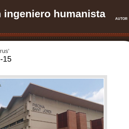
n ingeniero humanista
AUTOR
rus’
 -15