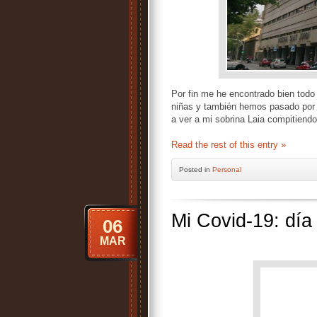
Por fin me he encontrado bien todo
niñas y también hemos pasado por la
a ver a mi sobrina Laia compitiendo
Read the rest of this entry »
Posted
in
Personal
Mi Covid-19: día
06
MAR