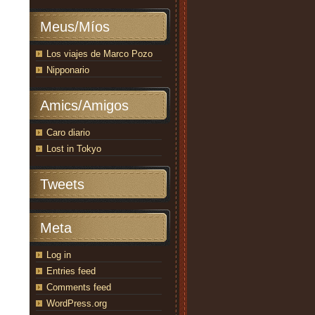
Meus/Míos
Los viajes de Marco Pozo
Nipponario
Amics/Amigos
Caro diario
Lost in Tokyo
Tweets
Meta
Log in
Entries feed
Comments feed
WordPress.org