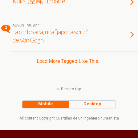
Kūkai (空海), 1ª parte
AUGUST 30, 2011
2
La cortesana, una “japonaiserie”
de Van Gogh
Load More Tagged Like This…
Back to top
Mobile
Desktop
All content Copyright Cuartillas de un ingeniero humanista