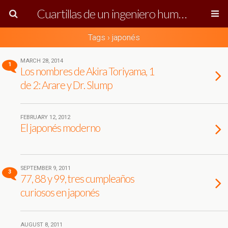
Cuartillas de un ingeniero humanista
Tags › japonés
MARCH 28, 2014
1
Los nombres de Akira Toriyama, 1
de 2: Arare y Dr. Slump
FEBRUARY 12, 2012
El japonés moderno
SEPTEMBER 9, 2011
3
77, 88 y 99, tres cumpleaños
curiosos en japonés
AUGUST 8, 2011