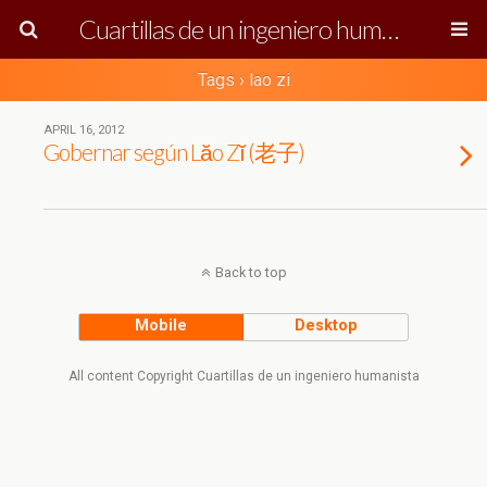
Cuartillas de un ingeniero humanista
Tags › lao zi
APRIL 16, 2012
Gobernar según Lăo Zĭ (老子)
Back to top
Mobile
Desktop
All content Copyright Cuartillas de un ingeniero humanista