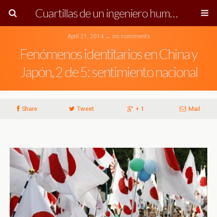
Cuartillas de un ingeniero humanista
April 21, 2014 ↔ no comments
Fenómenos identitarios en China y
Japón, 2 de 5: sentimiento nacional
Share
Tweet
+ 1
Mail
___