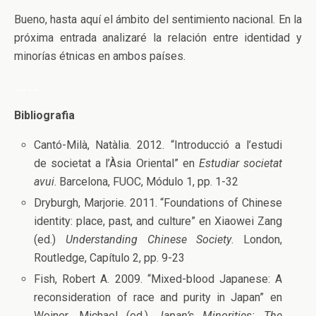
Bueno, hasta aquí el ámbito del sentimiento nacional. En la
próxima entrada analizaré la relación entre identidad y
minorías étnicas en ambos países.
____
Bibliografia
Cantó-Milà, Natàlia. 2012. “Introducció a l’estudi
de societat a l’Àsia Oriental” en
Estudiar societat
avui
. Barcelona, FUOC, Módulo 1, pp. 1-32
Dryburgh, Marjorie. 2011. “Foundations of Chinese
identity: place, past, and culture” en Xiaowei Zang
(ed.)
Understanding Chinese Society
. London,
Routledge, Capítulo 2, pp. 9-23
Fish, Robert A. 2009. “Mixed-blood Japanese: A
reconsideration of race and purity in Japan” en
Weiner, Michael (ed.)
Japan’s Minorities: The