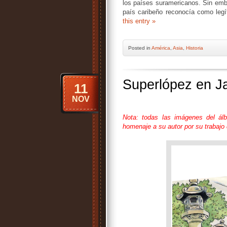
los países suramericanos. Sin emba
país caribeño reconocía como legí
this entry »
Posted
in
América
,
Asia
,
Historia
Superlópez en J
11
NOV
Nota: todas las imágenes del á
homenaje a su autor por su trabajo