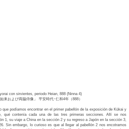
orai con sirvientes, periodo Heian, 888 (Ninna 4)
如来および両脇侍像」 平安時代･仁和4年（888）
o que podíamos encontrar en el primer pabellón de la exposición de Kūkai y
e, qué contenía cada una de las tres primeras secciones. Allí se nos
ón 1, su viaje a China en la sección 2 y su regreso a Japón en la sección 3,
26. Sin embargo, lo curioso es que al llegar al pabellón 2 nos encotramos