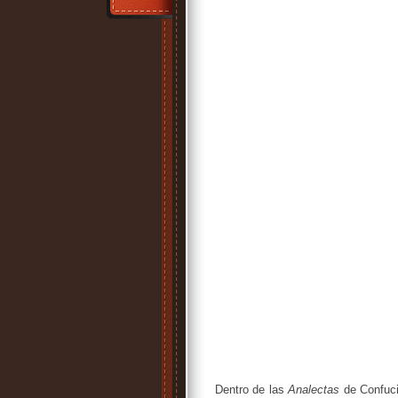
Dentro de las
Analectas
de Confucio