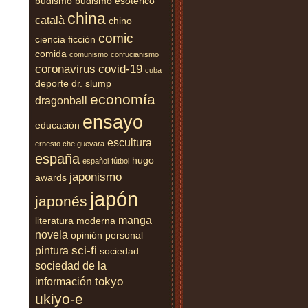
budismo
budismo esotérico
china
català
chino
comic
ciencia ficción
comida
comunismo
confucianismo
coronavirus
covid-19
cuba
deporte
dr. slump
economía
dragonball
ensayo
educación
escultura
ernesto che guevara
españa
hugo
español
fútbol
japonismo
awards
japón
japonés
manga
literatura moderna
novela
opinión
personal
sci-fi
pintura
sociedad
sociedad de la
tokyo
información
ukiyo-e