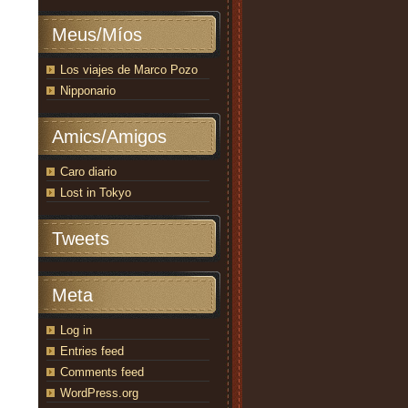
Meus/Míos
Los viajes de Marco Pozo
Nipponario
Amics/Amigos
Caro diario
Lost in Tokyo
Tweets
Meta
Log in
Entries feed
Comments feed
WordPress.org