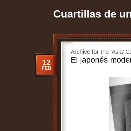
Cuartillas de u
Archive for the ‘Asia’ 
El japonés mode
12
FEB