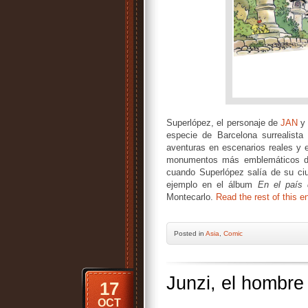
Superlópez, el personaje de
JAN
y 
especie de Barcelona surrealista
aventuras en escenarios reales y e
monumentos más emblemáticos de
cuando Superlópez salía de su ciu
ejemplo en el álbum
En el país 
Montecarlo.
Read the rest of this e
Posted
in
Asia
,
Comic
Junzi, el hombre
17
OCT