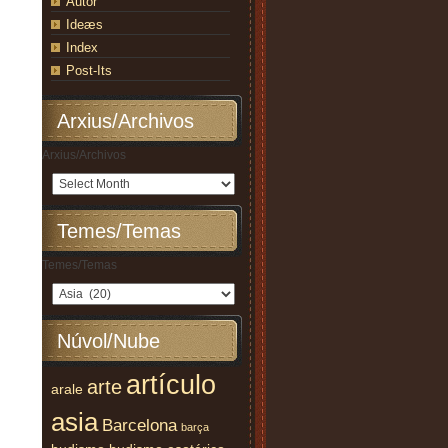
Autor
Ideæs
Index
Post-Its
Arxius/Archivos
Arxius/Archivos
Temes/Temas
Temes/Temas
Núvol/Nube
artículo
arte
arale
asia
Barcelona
barça