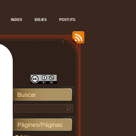
INDEX
IDEÆS
POST-ITS
Buscar
Pàgines/Páginas