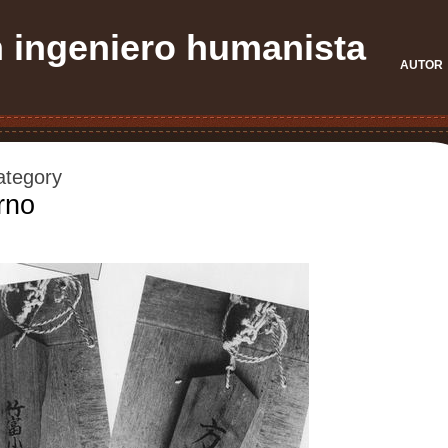
n ingeniero humanista
AUTOR
Category
rno