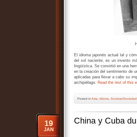
H
El idioma japonés actual tal y có
del sol naciente, es un invento 
lingüística. Se convirtió en una h
en la creación del sentimiento de u
aplicadas para llevar a cabo su imp
archipiélago.
Read the rest of this e
Posted
in
Asia
,
Idioma
,
Societat/Sociedad
China y Cuba dur
19
JAN