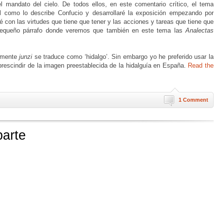
l mandato del cielo. De todos ellos, en este comentario crítico, el tema
al como lo describe Confucio y desarrollaré la exposición empezando por
ré con las virtudes que tiene que tener y las acciones y tareas que tiene que
pequeño párrafo donde veremos que también en este tema las
Analectas
almente
junzi
se traduce como ‘hidalgo’. Sin embargo yo he preferido usar la
rescindir de la imagen preestablecida de la hidalguía en España.
Read the
1 Comment
parte