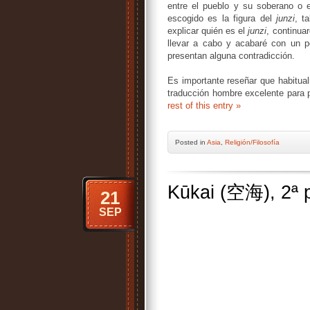
entre el pueblo y su soberano o e
escogido es la figura del
junzi
, t
explicar quién es el
junzi
, continua
llevar a cabo y acabaré con un 
presentan alguna contradicción.
Es importante reseñar que habitu
traducción hombre excelente para p
rest of this entry »
Posted
in
Asia
,
Religión/Filosofía
Kūkai (空海), 2ª 
21
SEP